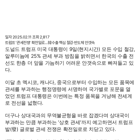
물류, 그 이상의 물류 팍스로지스틱스
일자
2025.02.11
조회
2,817
트럼프 '관세전쟁' 확전일로…韓수출 핵심 철강·반도체 안갯속
도널드 트럼프 미국 대통령이 9일(현지시간) 모든 수입 철강,
알루미늄에 25% 관세 부과 방침을 밝히면서 한국의 수출 전
선도 한층 더 앞을 가늠하기 어려운 안갯속으로 빠져들고 있
다.
이달 초 멕시코, 캐나다, 중국으로부터 수입하는 모든 품목에
관세를 부과하는 행정명령에 서명하며 국가별로 포문을 열
었던 트럼프 대통령은 이번에는 특정 품목을 겨냥해 전세계
로 전선을 넓혔다.
더구나 상대국과의 무역불균형을 바로 잡겠다며 상대국이
부과하는 만큼 부과하는 '상호 관세'까지 예고하면서 트럼프
발(發) 글로벌 관세 전쟁은 확전일로로 치닫고 있다.