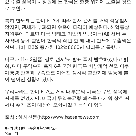
요 수출 품목이 사정권에 든 한국은 한층 위기에 노출될 것으
로 보인다.
특히 반도체는 한미 FTA에 따라 현재 관세를 거의 적용받지
않지만, 관세가 부과되면 수출에 타격이 예상된다. 산업통상
자원부에 따르면 미국 빅테크 기업의 인공지능(AI) 서버 투
자확대 등에 힘입어 한국의 작년 한 해 대미 반도체 수출액은
전년 대비 123% 증가한 102억8000만 달러를 기록했다.
더구나 11~12일쯤 '상호 관세'도 발표 즉시 발효하겠다고 밝
혀, 대미 무역수지 흑자 8위국인 한국은 비상계엄 선포 이후
대통령 탄핵과 구속으로 이어진 정치적 혼란기에 발등에 불
이 떨어진 상황이 됐다.
우리나라는 한미 FTA로 거의 대부분의 미국산 수입 품목에
관세를 없앴지만, 미국이 무역불균형 해소를 내세워 상호 관
세나 추가 조치 대상에 포함시킬 가능성이 있다.
출처 :
해사신문(http://www.haesanews.com)
#관세전쟁 #한국수출 #철강 #반도체
목록보기