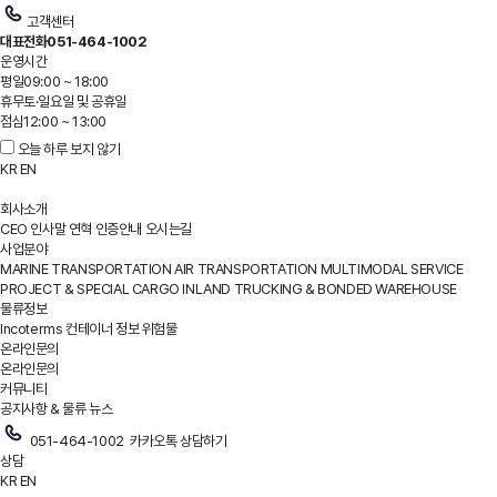
고객센터
대표전화
051-464-1002
운영시간
평일
09:00 ~ 18:00
휴무
토·일요일 및 공휴일
점심
12:00 ~ 13:00
오늘 하루 보지 않기
KR
EN
회사소개
CEO 인사말
연혁
인증안내
오시는길
사업분야
MARINE TRANSPORTATION
AIR TRANSPORTATION
MULTIMODAL SERVICE
PROJECT & SPECIAL CARGO
INLAND TRUCKING & BONDED WAREHOUSE
물류정보
Incoterms
컨테이너 정보
위험물
온라인문의
온라인문의
커뮤니티
공지사항 & 물류 뉴스
051-464-1002
카카오톡 상담하기
상담
KR
EN