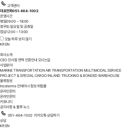
고객센터
대표전화
051-464-1002
운영시간
평일
09:00 ~ 18:00
휴무
토·일요일 및 공휴일
점심
12:00 ~ 13:00
오늘 하루 보지 않기
KR
EN
회사소개
CEO 인사말
연혁
인증안내
오시는길
사업분야
MARINE TRANSPORTATION
AIR TRANSPORTATION
MULTIMODAL SERVICE
PROJECT & SPECIAL CARGO
INLAND TRUCKING & BONDED WAREHOUSE
물류정보
Incoterms
컨테이너 정보
위험물
온라인문의
온라인문의
커뮤니티
공지사항 & 물류 뉴스
051-464-1002
카카오톡 상담하기
상담
KR
EN