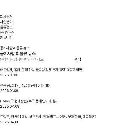
회사소개
사업분야
물류정보
온라인문의
커뮤니티
공지사항 & 물류 뉴스
공지사항 & 물류 뉴스
검색
해운업계, 올해 ‘운임 하락·물동량 정체·투자 감당’ 3중고 직면
2026.01.06
선복 공급과잉, 수급 불균형 심화 예상
2026.01.06
HMM (구 현대상선) 누구 품에 안기게 될까
2025.04.08
트럼프, 전 세계 대상 ‘상호관세’ 전격 발표… 25% 부과 한국, 대응책은?
2025.04.08