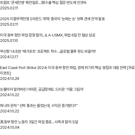
트럼프 '관세전쟁' 확전일로…韓수출 핵심 철강·반도체 안갯속
2025.02.11
2025 미중무역전쟁 2라운드 개막! 중국의 ‘눈에는 눈’ 보복 관세 전격 발표
2025.02.11
미국 동부 항만 파업 잠정 합의…ILA-USMX, 파업 6일 전 협상 성공
2025.01.10
부산항 14조원 ‘메가포트’ 프로젝트 착수…글로벌 물류 판도 바꿀까?
2024.12.17
East Coast Port Strike 2024: 미국 동부 항만 파업, 경제 위기의 핵심 쟁점과 대응 전략 [무료
리포트]
2024.10.29
눈물마저 말라버린 아마존, 공급망에도 드리운 ‘가뭄 그림자’
2024.10.22
파나마 운하 “선박 통과는 줄었는데, 수익은 증가했다?”
2024.10.22
美동부 항만 노동자 3일간 파업 종료…사측과 합의 도달
2024.10.04